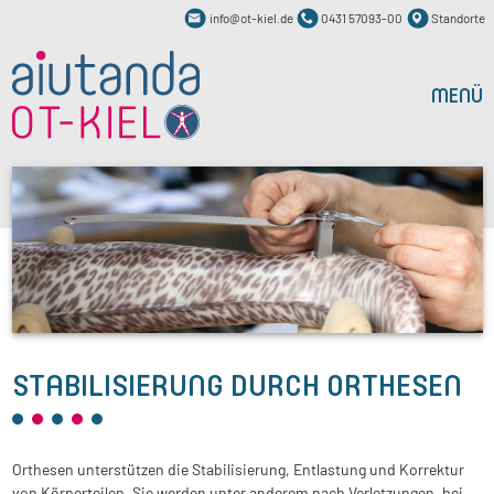
info@ot-kiel.de
0431 57093-00
Standorte
MENÜ
STABILISIERUNG DURCH ORTHESEN
Orthesen unterstützen die Stabilisierung, Entlastung und Korrektur
von Körperteilen. Sie werden unter anderem nach Verletzungen, bei